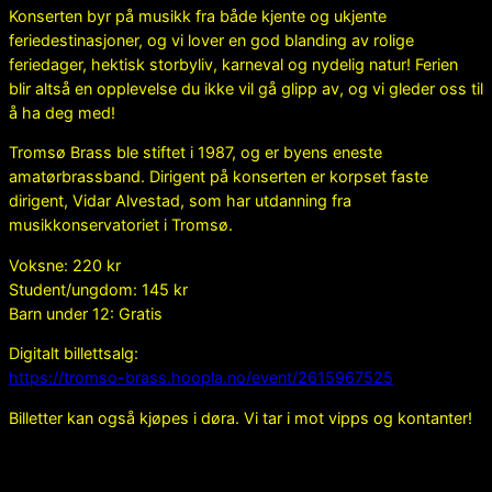
Konserten byr på musikk fra både kjente og ukjente
feriedestinasjoner, og vi lover en god blanding av rolige
feriedager, hektisk storbyliv, karneval og nydelig natur! Ferien
blir altså en opplevelse du ikke vil gå glipp av, og vi gleder oss til
å ha deg med!
Tromsø Brass ble stiftet i 1987, og er byens eneste
amatørbrassband. Dirigent på konserten er korpset faste
dirigent, Vidar Alvestad, som har utdanning fra
musikkonservatoriet i Tromsø.
Voksne: 220 kr
Student/ungdom: 145 kr
Barn under 12: Gratis
Digitalt billettsalg:
https://tromso-brass.hoopla.no/event/2615967525
Billetter kan også kjøpes i døra. Vi tar i mot vipps og kontanter!